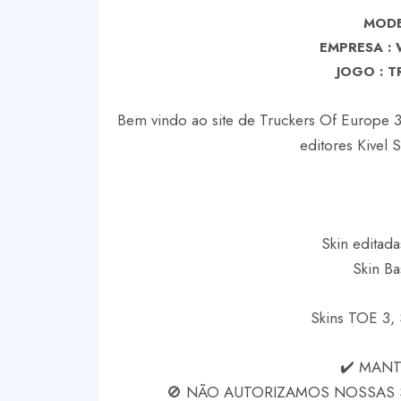
MODE
EMPRESA :
J
OGO : T
Bem vindo ao site de Truckers Of Europe 3 
editores Kivel 
Skin editada
Skin Ba
Skins TOE 3, 
✔️ MAN
🚫 NÃO AUTORIZAMOS NOSSAS S