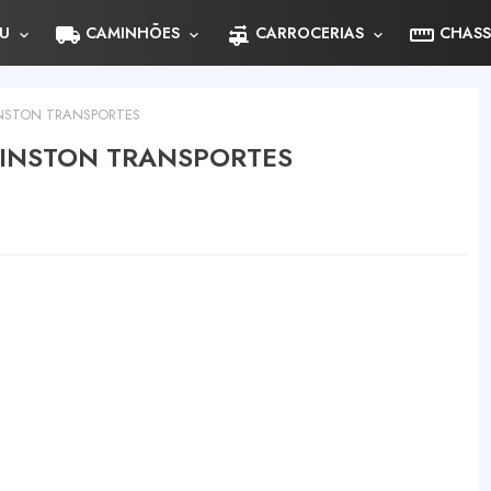
local_shipping
rv_hookup
straighten
U
CAMINHÕES
CARROCERIAS
CHASS
NSTON TRANSPORTES
INSTON TRANSPORTES