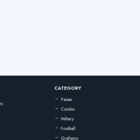
CATEGORY
Países
ns
Combo
Military
Football
Grafismo