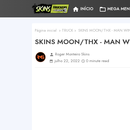
home
folder_open
INÍCIO
MEGA MEN
Página inicial
TRUCK
SKINS MOON/THX - MAN WI
SKINS MOON/THX - MAN W
Roger Monteiro Skins
person
julho 22, 2022
0 minute read