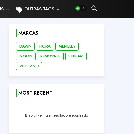
sell
IS
OUTRAS TAGS
MARCAS
DAWN
FIORA
MERIELES
MOON
RENOVATE
STREAM
VOLCANO
MOST RECENT
Error:
Nenhum resultado encontrado