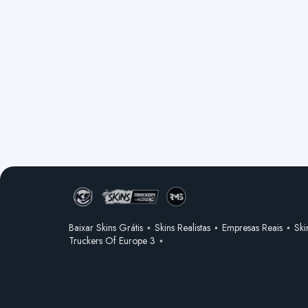
Baixar Skins Grátis ⋆ Skins Realistas ⋆ Empresas Reais ⋆ Ski
Truckers Of Europe 3 ⋆