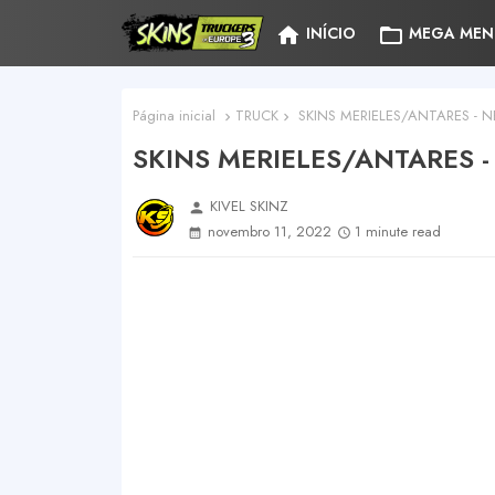
home
folder_open
INÍCIO
MEGA MEN
Página inicial
TRUCK
SKINS MERIELES/ANTARES - 
SKINS MERIELES/ANTARES 
KIVEL SKINZ
person
novembro 11, 2022
1 minute read