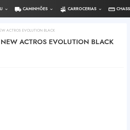
local_shipping
rv_hookup
straighten
U
CAMINHÕES
CARROCERIAS
CHASS
NEW ACTROS EVOLUTION BLACK
- NEW ACTROS EVOLUTION BLACK