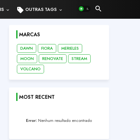
sell
IS
OUTRAS TAGS
MARCAS
DAWN
FIORA
MERIELES
MOON
RENOVATE
STREAM
VOLCANO
MOST RECENT
Error:
Nenhum resultado encontrado