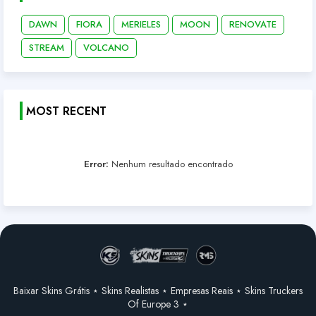
DAWN
FIORA
MERIELES
MOON
RENOVATE
STREAM
VOLCANO
MOST RECENT
Error:
Nenhum resultado encontrado
Baixar Skins Grátis ⋆ Skins Realistas ⋆ Empresas Reais ⋆ Skins Truckers
Of Europe 3 ⋆