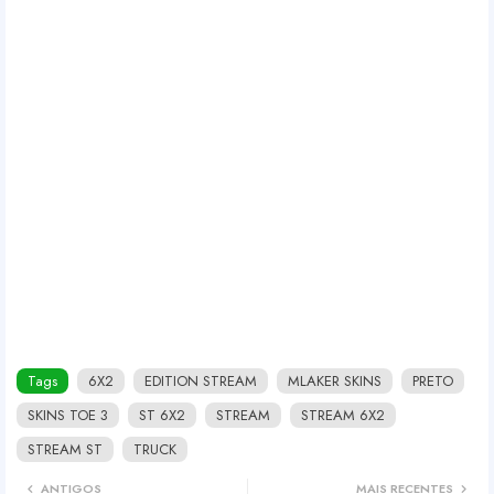
Tags
6X2
EDITION STREAM
MLAKER SKINS
PRETO
SKINS TOE 3
ST 6X2
STREAM
STREAM 6X2
STREAM ST
TRUCK
ANTIGOS
MAIS RECENTES