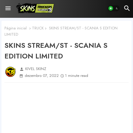
Página inicial
TRUCK
SKINS STREAM/ST - SCANIA S EDITION
LIMITED
SKINS STREAM/ST - SCANIA S
EDITION LIMITED
KIVEL SKINZ
person
dezembro 07, 2022
1 minute read