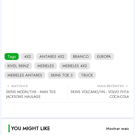
Tags
4X2
ANTARES 4X2
BRANCO
EUROPA
KIVEL SKINZ
MERIELES
MERIELES 4X2
MERIELES ANTARES
SKINS TOE 3
TRUCK
ANTIGOS
MAIS RECENTES
SKINS MOON/THX - MAN TGX
SKINS VOLCANO/VN - VOLVO FH16
JACKSONS HAULAGE
COCA-COLA
YOU MIGHT LIKE
Mostrar mais