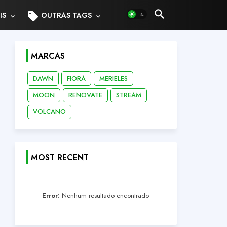
sell
IS
OUTRAS TAGS
MARCAS
DAWN
FIORA
MERIELES
MOON
RENOVATE
STREAM
VOLCANO
MOST RECENT
Error:
Nenhum resultado encontrado