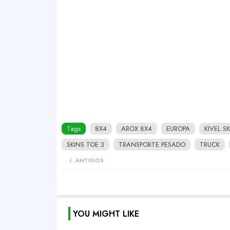
Tags
8X4
AROX 8X4
EUROPA
KIVEL S
SKINS TOE 3
TRANSPORTE PESADO
TRUCK
ANTIGOS
YOU MIGHT LIKE