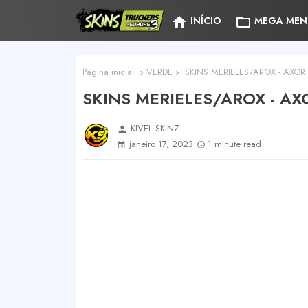
home
folder_open
INÍCIO
MEGA MEN
Página inicial
VERDE
SKINS MERIELES/AROX - AXOR
SKINS MERIELES/AROX - A
KIVEL SKINZ
person
janeiro 17, 2023
1 minute read