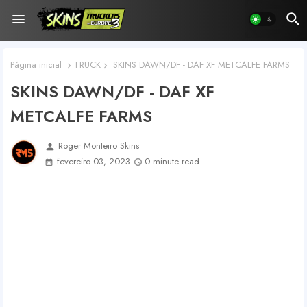
Página inicial
TRUCK
SKINS DAWN/DF - DAF XF METCALFE FARMS
SKINS DAWN/DF - DAF XF
METCALFE FARMS
Roger Monteiro Skins
person
fevereiro 03, 2023
0 minute read