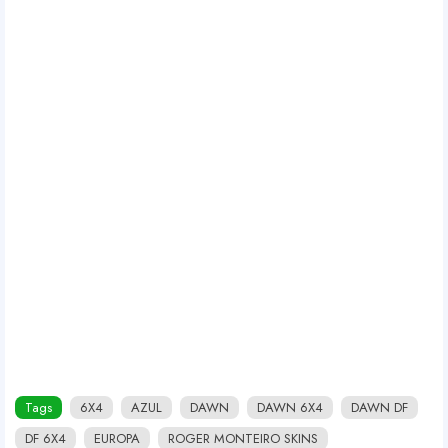
Tags
6X4
AZUL
DAWN
DAWN 6X4
DAWN DF
DF 6X4
EUROPA
ROGER MONTEIRO SKINS