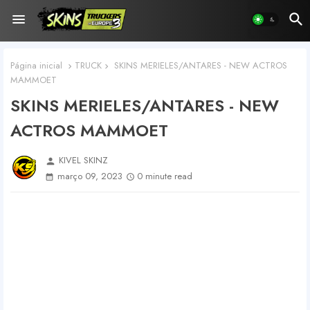
Página inicial
TRUCK
SKINS MERIELES/ANTARES - NEW ACTROS
MAMMOET
SKINS MERIELES/ANTARES - NEW
ACTROS MAMMOET
KIVEL SKINZ
person
março 09, 2023
0 minute read