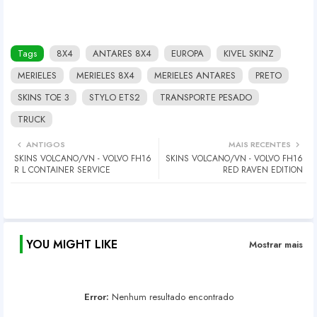
Tags
8X4
ANTARES 8X4
EUROPA
KIVEL SKINZ
MERIELES
MERIELES 8X4
MERIELES ANTARES
PRETO
SKINS TOE 3
STYLO ETS2
TRANSPORTE PESADO
TRUCK
ANTIGOS
MAIS RECENTES
SKINS VOLCANO/VN - VOLVO FH16
SKINS VOLCANO/VN - VOLVO FH16
R L CONTAINER SERVICE
RED RAVEN EDITION
YOU MIGHT LIKE
Mostrar mais
Error:
Nenhum resultado encontrado