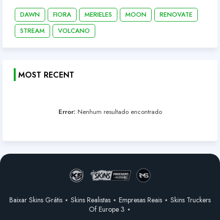
DAWN
FIORA
MERIELES
MOON
RENOVATE
STREAM
VOLCANO
MOST RECENT
Error:
Nenhum resultado encontrado
Baixar Skins Grátis ⋆ Skins Realistas ⋆ Empresas Reais ⋆ Skins Truckers
Of Europe 3 ⋆