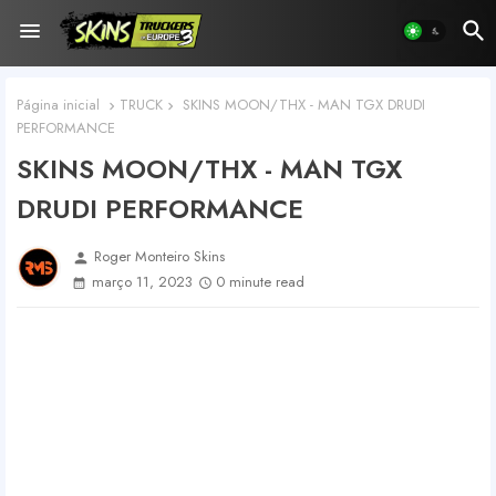
Página inicial
TRUCK
SKINS MOON/THX - MAN TGX DRUDI
PERFORMANCE
SKINS MOON/THX - MAN TGX
DRUDI PERFORMANCE
Roger Monteiro Skins
person
março 11, 2023
0 minute read