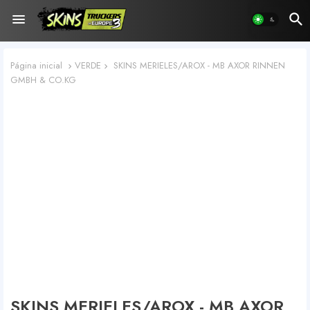
Página inicial
VERDE
SKINS MERIELES/AROX - MB AXOR RINNEN
GMBH & CO.KG
SKINS MERIELES/AROX - MB AXOR