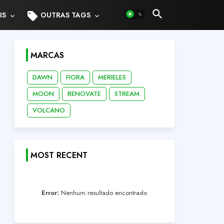
sell
IS
OUTRAS TAGS
MARCAS
DAWN
FIORA
MERIELES
MOON
RENOVATE
STREAM
VOLCANO
MOST RECENT
Error:
Nenhum resultado encontrado