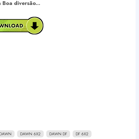
 Boa diversão...
DAWN
DAWN 6X2
DAWN DF
DF 6X2