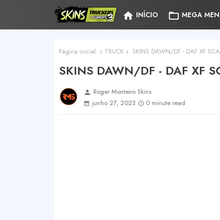
home
folder_open
INÍCIO
MEGA MEN
Página inicial
TRUCK
SKINS DAWN/DF - DAF XF SCA
SKINS DAWN/DF - DAF XF 
Roger Monteiro Skins
person
junho 27, 2023
0 minute read