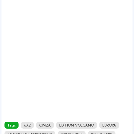
Tags
6X2
CINZA
EDITION VOLCANO
EUROPA