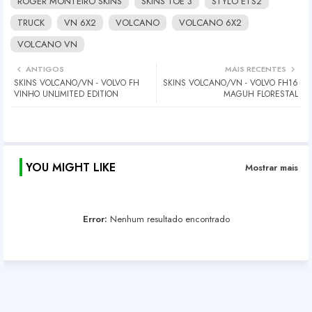
ROGER MONTEIRO SKINS
SKINS TOE 3
STYLO ETS2
TRUCK
VN 6X2
VOLCANO
VOLCANO 6X2
VOLCANO VN
ANTIGOS
MAIS RECENTES
SKINS VOLCANO/VN - VOLVO FH
SKINS VOLCANO/VN - VOLVO FH16
VINHO UNLIMITED EDITION
MAGUH FLORESTAL
YOU MIGHT LIKE
Mostrar mais
Error:
Nenhum resultado encontrado