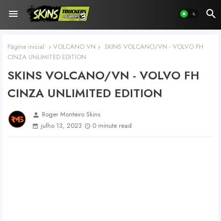
Página inicial
VOLCANO VN
SKINS VOLCANO/VN - VOLVO FH
CINZA UNLIMITED EDITION
SKINS VOLCANO/VN - VOLVO FH
CINZA UNLIMITED EDITION
Roger Monteiro Skins
person
julho 13, 2023
0 minute read