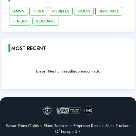
DAWN
FIORA
MERIELES
MOON
RENOVATE
STREAM
VOLCANO
MOST RECENT
Error:
Nenhum resultado encontrado
Baixar Skins Grátis ⋆ Skins Realistas ⋆ Empresas Reais ⋆ Skins Truckers
Of Europe 3 ⋆