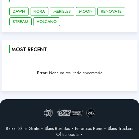
DAWN
FIORA
MERIELES
MOON
RENOVATE
STREAM
VOLCANO
MOST RECENT
Error:
Nenhum resultado encontrado
Baixar Skins Grátis ⋆ Skins Realistas ⋆ Empresas Reais ⋆ Skins Truckers
Of Europe 3 ⋆