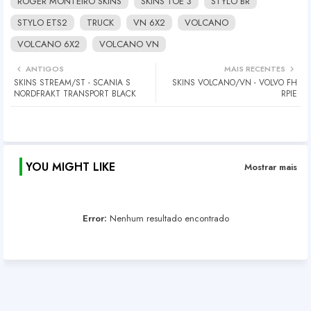
ROGER MONTEIRO SKINS
SKINS TOE 3
STYLO BR
STYLO ETS2
TRUCK
VN 6X2
VOLCANO
VOLCANO 6X2
VOLCANO VN
ANTIGOS
MAIS RECENTES
SKINS STREAM/ST - SCANIA S
SKINS VOLCANO/VN - VOLVO FH
NORDFRAKT TRANSPORT BLACK
RPIE
YOU MIGHT LIKE
Mostrar mais
Error:
Nenhum resultado encontrado