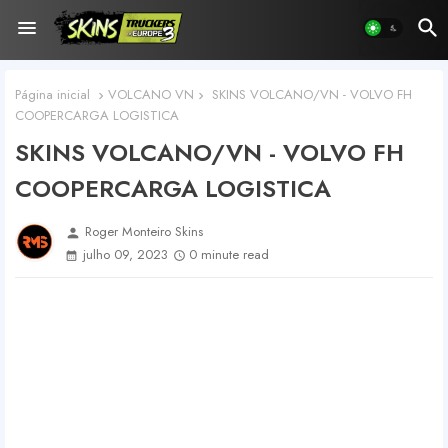
Página inicial
VOLCANO VN
SKINS VOLCANO/VN - VOLVO FH
COOPERCARGA LOGISTICA
SKINS VOLCANO/VN - VOLVO FH
COOPERCARGA LOGISTICA
Roger Monteiro Skins
person
julho 09, 2023
0 minute read