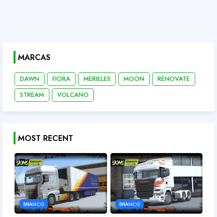
MARCAS
DAWN
FIORA
MERIELES
MOON
RENOVATE
STREAM
VOLCANO
MOST RECENT
BRANCO
BRANCO