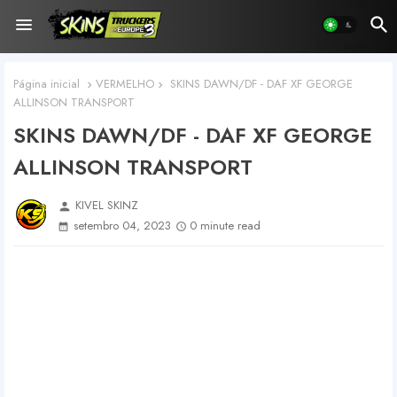
Página inicial
VERMELHO
SKINS DAWN/DF - DAF XF GEORGE
ALLINSON TRANSPORT
SKINS DAWN/DF - DAF XF GEORGE
ALLINSON TRANSPORT
KIVEL SKINZ
person
setembro 04, 2023
0 minute read