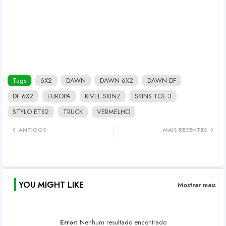
Tags
6X2
DAWN
DAWN 6X2
DAWN DF
DF 6X2
EUROPA
KIVEL SKINZ
SKINS TOE 3
STYLO ETS2
TRUCK
VERMELHO
ANTIGOS
MAIS RECENTES
YOU MIGHT LIKE
Mostrar mais
Error:
Nenhum resultado encontrado