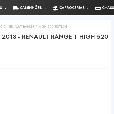
local_shipping
rv_hookup
straighten
U
CAMINHÕES
CARROCERIAS
CHASS
013 - RENAULT RANGE T HIGH 520 EDITION
 2013 - RENAULT RANGE T HIGH 520