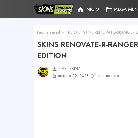
home
folder_open
INÍCIO
MEGA MEN
Página inicial
TRUCK
SKINS RENOVATE-R-RANGER 2
SKINS RENOVATE-R-RANGER
EDITION
KIVEL SKINZ
person
outubro 29, 2023
1 minute read