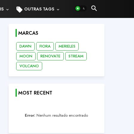
sell
IS
OUTRAS TAGS
MARCAS
DAWN
FIORA
MERIELES
MOON
RENOVATE
STREAM
VOLCANO
MOST RECENT
Error:
Nenhum resultado encontrado