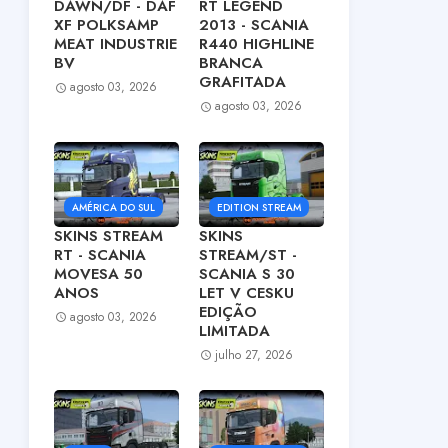
DAWN/DF - DAF
RT LEGEND
XF POLKSAMP
2013 - SCANIA
MEAT INDUSTRIE
R440 HIGHLINE
BV
BRANCA
GRAFITADA
agosto 03, 2026
agosto 03, 2026
AMÉRICA DO SUL
EDITION STREAM
SKINS STREAM
SKINS
RT - SCANIA
STREAM/ST -
MOVESA 50
SCANIA S 30
ANOS
LET V CESKU
EDIÇÃO
agosto 03, 2026
LIMITADA
julho 27, 2026