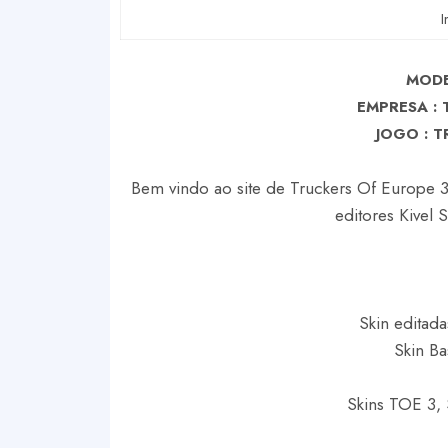
I
MODE
EMPRESA :
J
OGO : T
Bem vindo ao site de Truckers Of Europe 3 
editores Kivel 
Skin editada
Skin Ba
Skins TOE 3, 