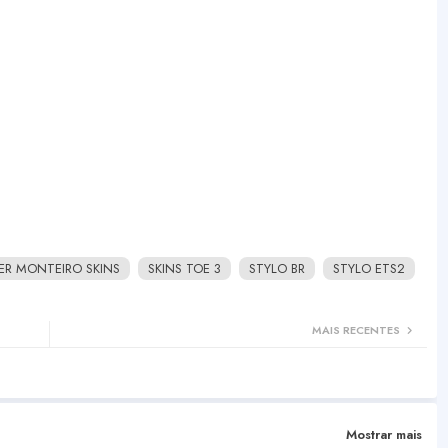
R MONTEIRO SKINS
SKINS TOE 3
STYLO BR
STYLO ETS2
MAIS RECENTES
Mostrar mais