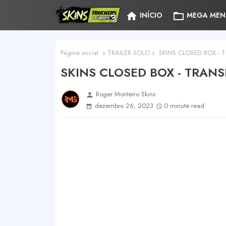
home
folder_open
INÍCIO
MEGA MEN
Página inicial
TRAILER SOLO
SKINS CLOSED BOX -
SKINS CLOSED BOX - TRAN
Roger Monteiro Skins
person
dezembro 26, 2023
0 minute read