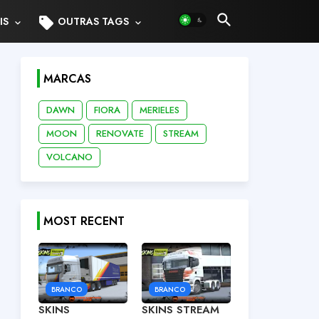
sell
IS
OUTRAS TAGS
MARCAS
DAWN
FIORA
MERIELES
MOON
RENOVATE
STREAM
VOLCANO
MOST RECENT
BRANCO
BRANCO
SKINS
SKINS STREAM