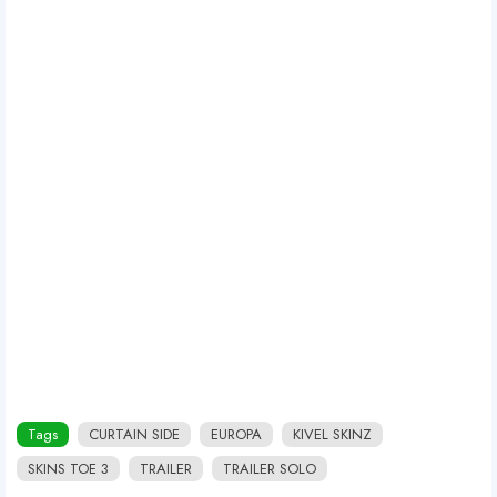
Tags
CURTAIN SIDE
EUROPA
KIVEL SKINZ
SKINS TOE 3
TRAILER
TRAILER SOLO