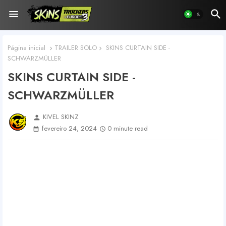
Página inicial
TRAILER SOLO
SKINS CURTAIN SIDE -
SCHWARZMÜLLER
SKINS CURTAIN SIDE -
SCHWARZMÜLLER
KIVEL SKINZ
person
fevereiro 24, 2024
0 minute read