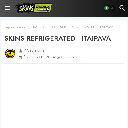
Página inicial
TRAILER SOLO
SKINS REFRIGERATED - ITAIPAVA
SKINS REFRIGERATED - ITAIPAVA
KIVEL SKINZ
person
fevereiro 08, 2024
0 minute read