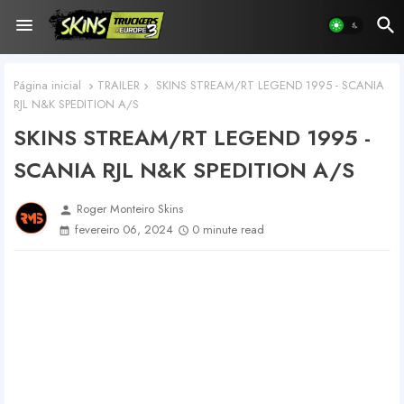
Página inicial
TRAILER
SKINS STREAM/RT LEGEND 1995 - SCANIA
RJL N&K SPEDITION A/S
SKINS STREAM/RT LEGEND 1995 -
SCANIA RJL N&K SPEDITION A/S
Roger Monteiro Skins
person
fevereiro 06, 2024
0 minute read