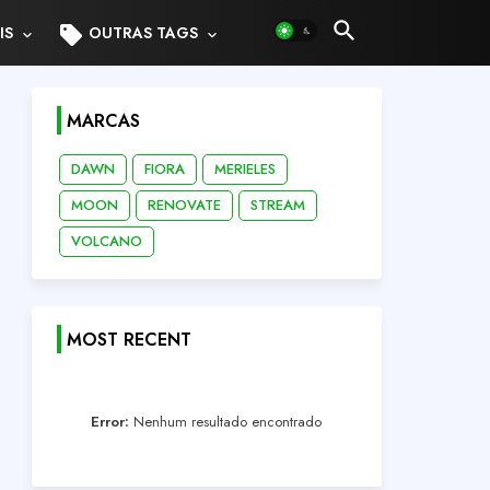
sell
IS
OUTRAS TAGS
MARCAS
DAWN
FIORA
MERIELES
MOON
RENOVATE
STREAM
VOLCANO
MOST RECENT
Error:
Nenhum resultado encontrado