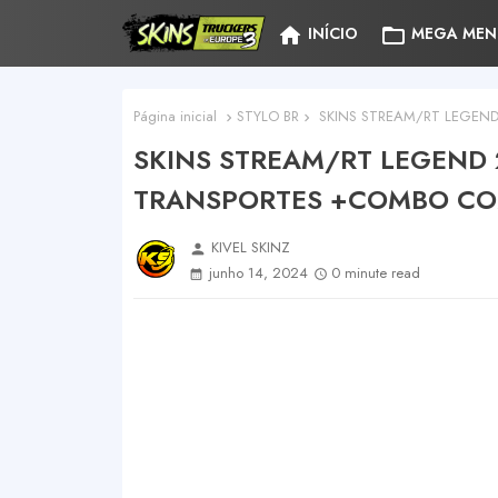
home
folder_open
INÍCIO
MEGA MEN
Página inicial
STYLO BR
SKINS STREAM/RT LEGEND
SKINS STREAM/RT LEGEND 2
TRANSPORTES +COMBO C
KIVEL SKINZ
person
junho 14, 2024
0 minute read