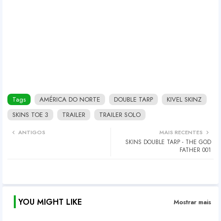
Tags
AMÉRICA DO NORTE
DOUBLE TARP
KIVEL SKINZ
SKINS TOE 3
TRAILER
TRAILER SOLO
ANTIGOS
MAIS RECENTES
SKINS DOUBLE TARP - THE GOD
FATHER 001
YOU MIGHT LIKE
Mostrar mais