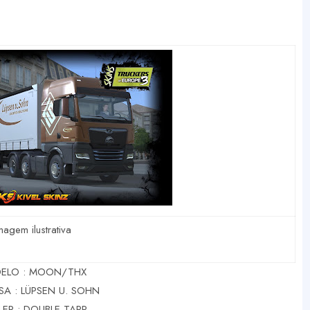
magem ilustrativa
ELO : MOON/THX
SA : LÜPSEN U. SOHN
LER : DOUBLE TARP