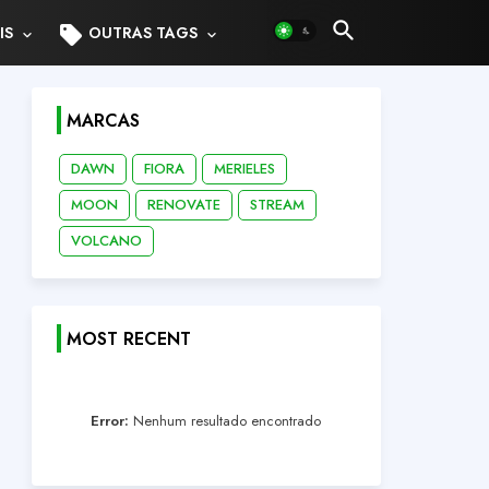
sell
IS
OUTRAS TAGS
MARCAS
DAWN
FIORA
MERIELES
MOON
RENOVATE
STREAM
VOLCANO
MOST RECENT
Error:
Nenhum resultado encontrado