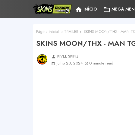
home
folder_open
INÍCIO
MEGA MEN
Página inicial
TRAILER
SKINS MOON/THX - MAN TG
SKINS MOON/THX - MAN T
KIVEL SKINZ
person
julho 20, 2024
0 minute read