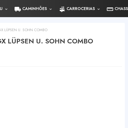
local_shipping
rv_hookup
straighten
U
CAMINHÕES
CARROCERIAS
CHASS
X LÜPSEN U. SOHN COMBO
GX LÜPSEN U. SOHN COMBO