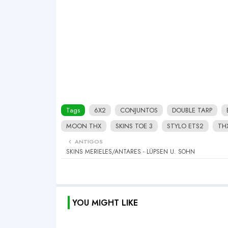
Tags
6X2
CONJUNTOS
DOUBLE TARP
MOON THX
SKINS TOE 3
STYLO ETS2
TH
ANTIGOS
SKINS MERIELES/ANTARES - LÜPSEN U. SOHN
YOU MIGHT LIKE