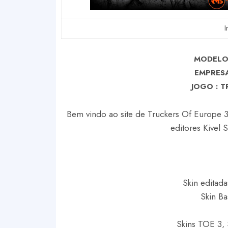
I
MODELO 
EMPRESA
J
OGO : T
Bem vindo ao site de Truckers Of Europe 3 
editores Kivel 
Skin editada
Skin Ba
Skins TOE 3, 