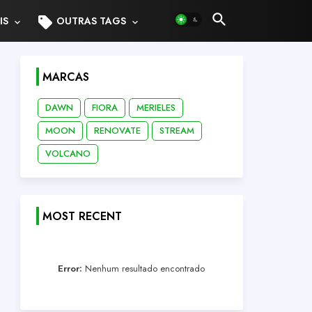
sell
IS
OUTRAS TAGS
MARCAS
DAWN
FIORA
MERIELES
MOON
RENOVATE
STREAM
VOLCANO
MOST RECENT
Error:
Nenhum resultado encontrado