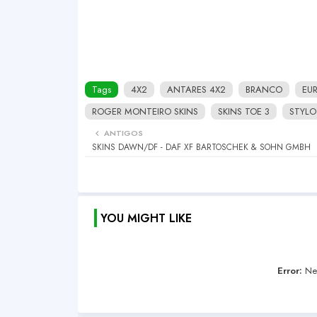
Tags
4X2
ANTARES 4X2
BRANCO
EU
ROGER MONTEIRO SKINS
SKINS TOE 3
STYLO
ANTIGOS
SKINS DAWN/DF - DAF XF BARTOSCHEK & SOHN GMBH
YOU MIGHT LIKE
Error:
Nen