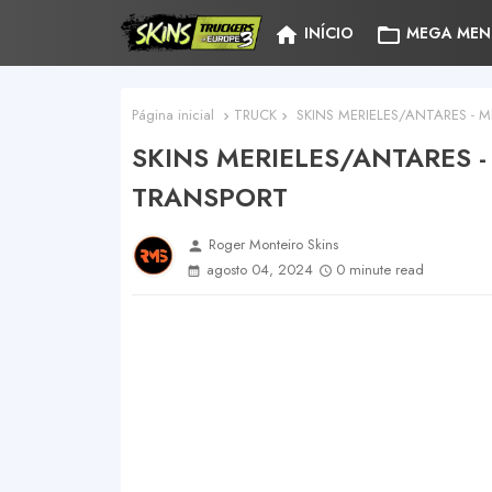
home
folder_open
INÍCIO
MEGA MEN
Página inicial
TRUCK
SKINS MERIELES/ANTARES - 
SKINS MERIELES/ANTARES 
TRANSPORT
Roger Monteiro Skins
person
agosto 04, 2024
0 minute read