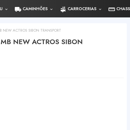
local_shipping
rv_hookup
straighten
U
CAMINHÕES
CARROCERIAS
CHASS
MB NEW ACTROS SIBON TRANSPORT
- MB NEW ACTROS SIBON