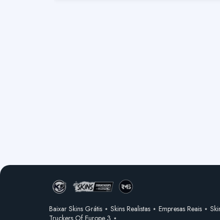
Baixar Skins Grátis ⋆ Skins Realistas ⋆ Empresas Reais ⋆ Ski
Truckers Of Europe 3 ⋆