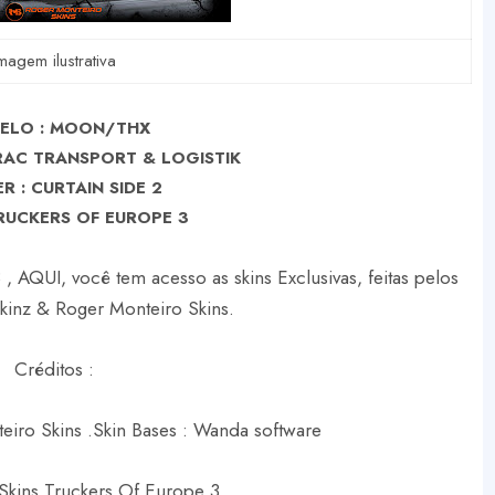
magem ilustrativa
ELO : MOON/THX
RAC TRANSPORT & LOGISTIK
R : CURTAIN SIDE 2
RUCKERS OF EUROPE 3
, AQUI, você tem acesso as skins Exclusivas, feitas pelos
Skinz & Roger Monteiro Skins.
Créditos :
eiro Skins .
Skin Bases : Wanda software
Skins Truckers Of Europe 3