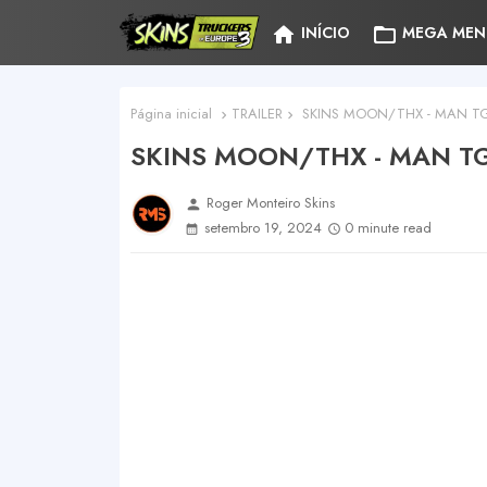
home
folder_open
INÍCIO
MEGA MEN
Página inicial
TRAILER
SKINS MOON/THX - MAN TG
SKINS MOON/THX - MAN TG
Roger Monteiro Skins
person
setembro 19, 2024
0 minute read