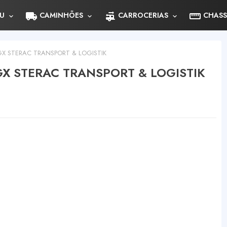
local_shipping
rv_hookup
straighten
U
CAMINHÕES
CARROCERIAS
CHASS
X STERAC TRANSPORT & LOGISTIK
X STERAC TRANSPORT & LOGISTIK