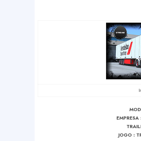
I
MOD
EMPRESA 
TRAIL
J
OGO : T