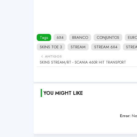
Tags
6X4
BRANCO
CONJUNTOS
EUR
SKINS TOE 3
STREAM
STREAM 6X4
STRE
ANTIGOS
SKINS STREAM/RT - SCANIA 460R HIT TRANSPORT
YOU MIGHT LIKE
Error:
Nen