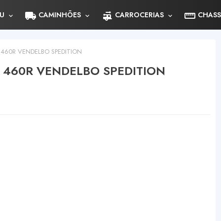
local_shipping
rv_hookup
straighten
U
CAMINHÕES
CARROCERIAS
CHASS
 460R VENDELBO SPEDITION
A 460R VENDELBO SPEDITION