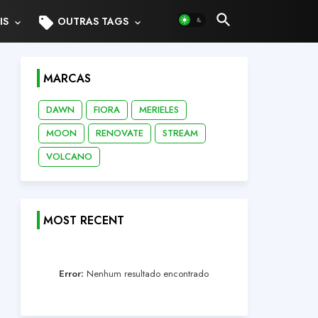
sell
IS
OUTRAS TAGS
MARCAS
DAWN
FIORA
MERIELES
MOON
RENOVATE
STREAM
VOLCANO
MOST RECENT
Error:
Nenhum resultado encontrado