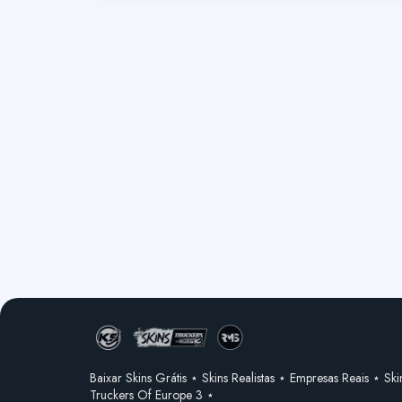
Baixar Skins Grátis ⋆ Skins Realistas ⋆ Empresas Reais ⋆ Ski
Truckers Of Europe 3 ⋆