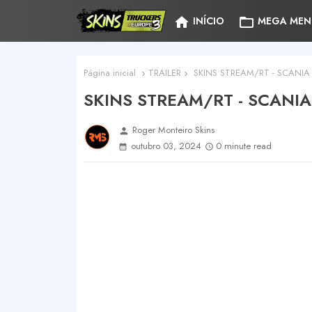
home
folder_open
INÍCIO
MEGA MEN
Página inicial
TRAILER
SKINS STREAM/RT - SCANIA
SKINS STREAM/RT - SCANI
Roger Monteiro Skins
person
outubro 03, 2024
0 minute read