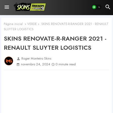
Página inicial
VERDE
SKINS RENOVATE-R-RANGER 2021 - RENAULT
SLUYTER LOGISTICS
SKINS RENOVATE-R-RANGER 2021 -
RENAULT SLUYTER LOGISTICS
Roger Monteiro Skins
person
novembro 24, 2024
0 minute read