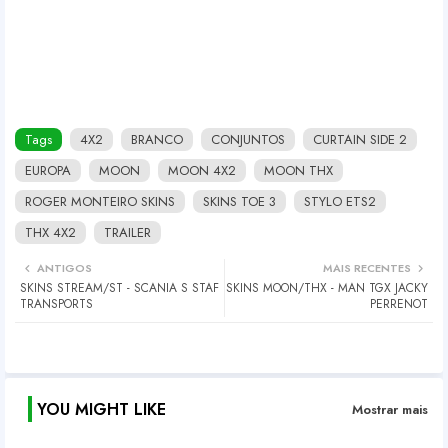
Tags
4X2
BRANCO
CONJUNTOS
CURTAIN SIDE 2
EUROPA
MOON
MOON 4X2
MOON THX
ROGER MONTEIRO SKINS
SKINS TOE 3
STYLO ETS2
THX 4X2
TRAILER
ANTIGOS
MAIS RECENTES
SKINS STREAM/ST - SCANIA S STAF
SKINS MOON/THX - MAN TGX JACKY
TRANSPORTS
PERRENOT
YOU MIGHT LIKE
Mostrar mais