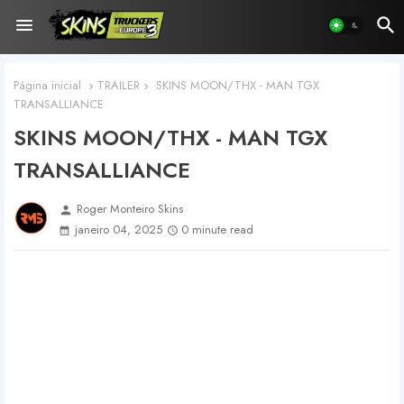
Página inicial
TRAILER
SKINS MOON/THX - MAN TGX
TRANSALLIANCE
SKINS MOON/THX - MAN TGX
TRANSALLIANCE
Roger Monteiro Skins
person
janeiro 04, 2025
0 minute read