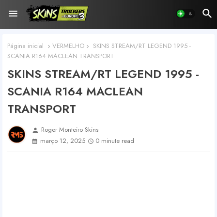
Página inicial
VERMELHO
SKINS STREAM/RT LEGEND 1995 -
SCANIA R164 MACLEAN TRANSPORT
SKINS STREAM/RT LEGEND 1995 -
SCANIA R164 MACLEAN
TRANSPORT
Roger Monteiro Skins
person
março 12, 2025
0 minute read