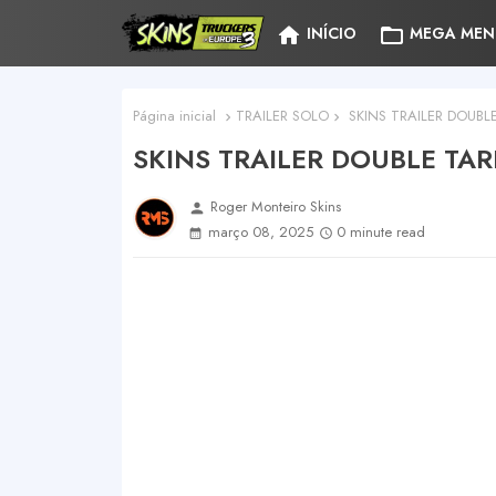
home
folder_open
INÍCIO
MEGA MEN
Página inicial
TRAILER SOLO
SKINS TRAILER DOUBLE
SKINS TRAILER DOUBLE TAR
Roger Monteiro Skins
person
março 08, 2025
0 minute read