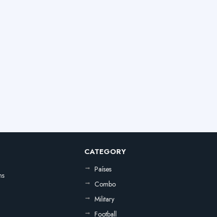
CATEGORY
Países
ns
Combo
Military
Football