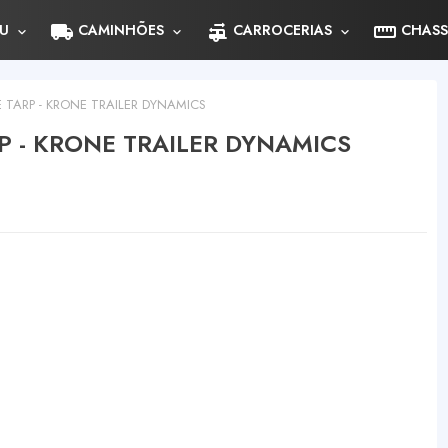
local_shipping
rv_hookup
straighten
U
CAMINHÕES
CARROCERIAS
CHASS
 TARP - KRONE TRAILER DYNAMICS
P - KRONE TRAILER DYNAMICS