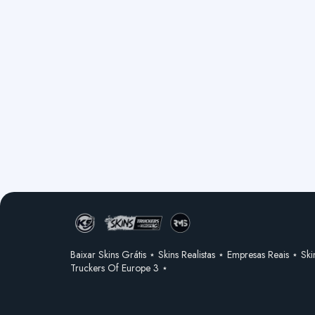
Baixar Skins Grátis ⋆ Skins Realistas ⋆ Empresas Reais ⋆ Ski
Truckers Of Europe 3 ⋆