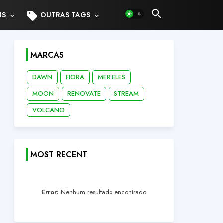
sell
IS
OUTRAS TAGS
MARCAS
DAWN
FIORA
MERIELES
MOON
RENOVATE
STREAM
VOLCANO
MOST RECENT
Error:
Nenhum resultado encontrado