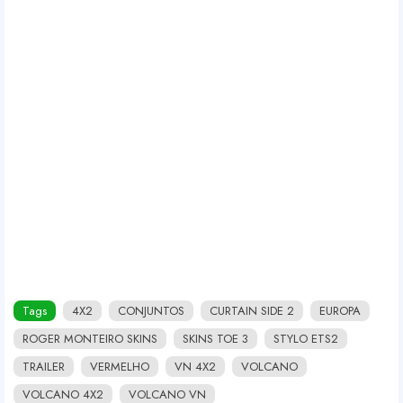
Tags
4X2
CONJUNTOS
CURTAIN SIDE 2
EUROPA
ROGER MONTEIRO SKINS
SKINS TOE 3
STYLO ETS2
TRAILER
VERMELHO
VN 4X2
VOLCANO
VOLCANO 4X2
VOLCANO VN