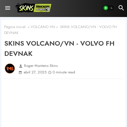
Página inicial
VOLCANO VN
SKINS VOLCANO/VN - VOLVO FH
DEVNAK
SKINS VOLCANO/VN - VOLVO FH
DEVNAK
Roger Monteiro Skins
person
abril 27, 2025
0 minute read