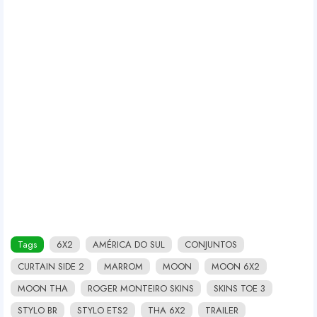
Tags
6X2
AMÉRICA DO SUL
CONJUNTOS
CURTAIN SIDE 2
MARROM
MOON
MOON 6X2
MOON THA
ROGER MONTEIRO SKINS
SKINS TOE 3
STYLO BR
STYLO ETS2
THA 6X2
TRAILER