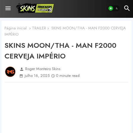
Página inicial
TRAILER
SKINS MOON/THA - MAN F2000 CERVEJA
IMPÉRIO
SKINS MOON/THA - MAN F2000
CERVEJA IMPÉRIO
Roger Monteiro Skins
person
julho 16, 2025
0 minute read