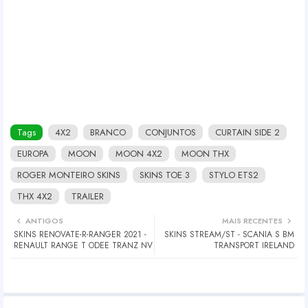
Tags
4X2
BRANCO
CONJUNTOS
CURTAIN SIDE 2
EUROPA
MOON
MOON 4X2
MOON THX
ROGER MONTEIRO SKINS
SKINS TOE 3
STYLO ETS2
THX 4X2
TRAILER
ANTIGOS
MAIS RECENTES
SKINS RENOVATE-R-RANGER 2021 -
SKINS STREAM/ST - SCANIA S BM
RENAULT RANGE T ODEE TRANZ NV
TRANSPORT IRELAND