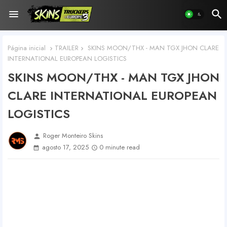
Página inicial
TRAILER
SKINS MOON/THX - MAN TGX JHON CLARE
INTERNATIONAL EUROPEAN LOGISTICS
SKINS MOON/THX - MAN TGX JHON
CLARE INTERNATIONAL EUROPEAN
LOGISTICS
Roger Monteiro Skins
person
agosto 17, 2025
0 minute read