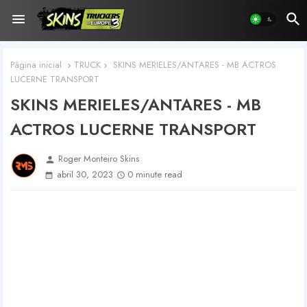
Página inicial
TRUCK
SKINS MERIELES/ANTARES - MB ACTROS
LUCERNE TRANSPORT
SKINS MERIELES/ANTARES - MB
ACTROS LUCERNE TRANSPORT
Roger Monteiro Skins
person
abril 30, 2023
0 minute read