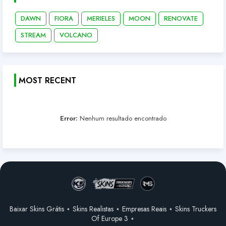
DAWN
FIORA
MERIELES
MOON
RENOVATE
STREAM
VOLCANO
MOST RECENT
Error:
Nenhum resultado encontrado
Baixar Skins Grátis ⋆ Skins Realistas ⋆ Empresas Reais ⋆ Skins Truckers
Of Europe 3 ⋆