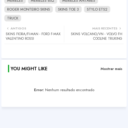
MERIELES
MERIELES 6X2
MERIELES ANTARES
ROGER MONTEIRO SKINS
SKINS TOE 3
STYLO ETS2
TRUCK
ANTIGOS
MAIS RECENTES
SKINS FIORA/FI-MAN - FORD F-MAX
SKINS VOLCANO/VN - VOLVO FH
VALENTINO ROSSI
COOLINE TRUKING
YOU MIGHT LIKE
Mostrar mais
Error:
Nenhum resultado encontrado