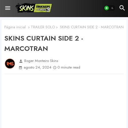
Página inicial
TRAILER SOLO
SKINS CURTAIN SIDE 2 - MARCOTRAN
SKINS CURTAIN SIDE 2 -
MARCOTRAN
Roger Monteiro Skins
person
agosto 24, 2024
0 minute read