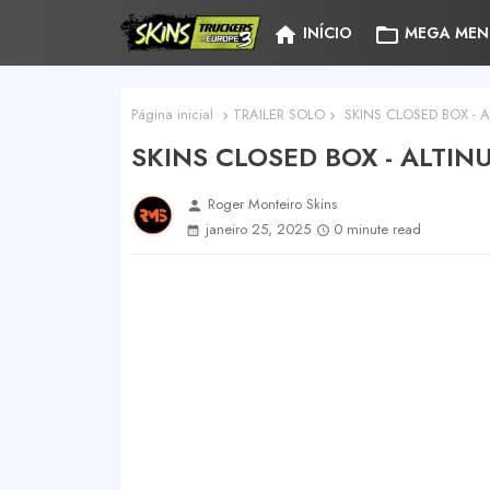
home
folder_open
INÍCIO
MEGA MEN
Página inicial
TRAILER SOLO
SKINS CLOSED BOX - 
SKINS CLOSED BOX - ALTIN
Roger Monteiro Skins
person
janeiro 25, 2025
0 minute read