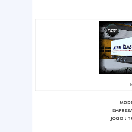
I
MODE
EMPRESA
J
OGO : T