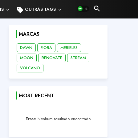
sell
IS
OUTRAS TAGS
MARCAS
DAWN
FIORA
MERIELES
MOON
RENOVATE
STREAM
VOLCANO
MOST RECENT
Error:
Nenhum resultado encontrado