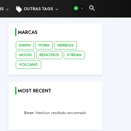
sell
IS
OUTRAS TAGS
MARCAS
DAWN
FIORA
MERIELES
MOON
RENOVATE
STREAM
VOLCANO
MOST RECENT
Error:
Nenhum resultado encontrado