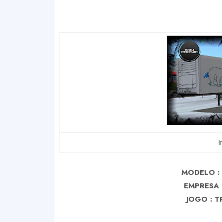
I
MODELO :
EMPRESA 
J
OGO : T