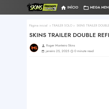
home
folder_open
INÍCIO
MEGA MEN
Página inicial
TRAILER SOLO
SKINS TRAILER DOUBLE
SKINS TRAILER DOUBLE REF
Roger Monteiro Skins
person
janeiro 25, 2025
0 minute read